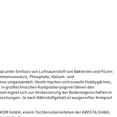
l unter Einfluss von Luftsauerstoff von Bakterien und Pilzen
, Ammoniumsalze, Phosphate, Kalium- und
Humus umgewandelt. Heute machen sich sowohl Hobbygärtner,
aft in großtechnischen Kompostierungsverfahren den
st eignet sich zur Verbesserung der Bodeneigenschaften in
ischungen. Je nach Nährstoffgehalt ist ausgereifter Kompost
der KDM GmbH, einem Tochterunternehmen der AWISTA GmbH,