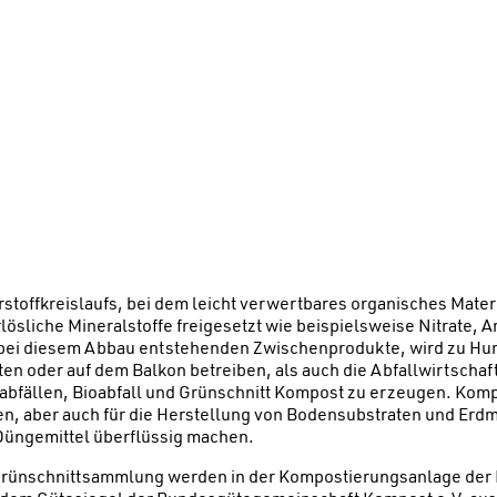
offkreislaufs, bei dem leicht verwertbares organisches Materia
ösliche Mineralstoffe freigesetzt wie beispielsweise Nitrate
er bei diesem Abbau entstehenden Zwischenprodukte, wird zu 
ten oder auf dem Balkon betreiben, als auch die Abfallwirtsch
fällen, Bioabfall und Grünschnitt Kompost zu erzeugen. Kompo
en, aber auch für die Herstellung von Bodensubstraten und Erdm
 Düngemittel überflüssig machen.
er Grünschnittsammlung werden in der Kompostierungsanlage 