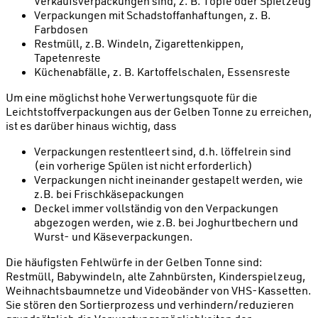
Verkaufsverpackungen sind, z. B. Töpfe oder Spielzeug
Verpackungen mit Schadstoffanhaftungen, z. B.
Farbdosen
Restmüll, z.B. Windeln, Zigarettenkippen,
Tapetenreste
Küchenabfälle, z. B. Kartoffelschalen, Essensreste
Um eine möglichst hohe Verwertungsquote für die
Leichtstoffverpackungen aus der Gelben Tonne zu erreichen,
ist es darüber hinaus wichtig, dass
Verpackungen restentleert sind, d.h. löffelrein sind
(ein vorherige Spülen ist nicht erforderlich)
Verpackungen nicht ineinander gestapelt werden, wie
z.B. bei Frischkäsepackungen
Deckel immer vollständig von den Verpackungen
abgezogen werden, wie z.B. bei Joghurtbechern und
Wurst- und Käseverpackungen.
Die häufigsten Fehlwürfe in der Gelben Tonne sind:
Restmüll, Babywindeln, alte Zahnbürsten, Kinderspielzeug,
Weihnachtsbaumnetze und Videobänder von VHS-Kassetten.
Sie stören den Sortierprozess und verhindern/reduzieren